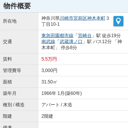
物件概要
神奈川県
川崎市宮前区
神木本町
３
所在地
丁目10-1
東急田園都市線
「
宮崎台
」駅 徒歩19分
交通
南武線
「
武蔵溝ノ口
」駅 バス12分 「神
木本町」 停歩8分
賃料
5.5万円
管理費等
3,000円
面積
31.50㎡
築年月
1966年 1月(築60年)
種別 / 構造
アパート / 木造
階建
2階建
備考