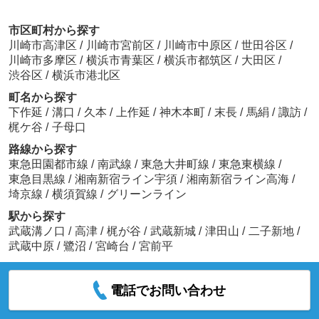
市区町村から探す
川崎市高津区
/
川崎市宮前区
/
川崎市中原区
/
世田谷区
/
川崎市多摩区
/
横浜市青葉区
/
横浜市都筑区
/
大田区
/
渋谷区
/
横浜市港北区
町名から探す
下作延
/
溝口
/
久本
/
上作延
/
神木本町
/
末長
/
馬絹
/
諏訪
/
梶ケ谷
/
子母口
路線から探す
東急田園都市線
/
南武線
/
東急大井町線
/
東急東横線
/
東急目黒線
/
湘南新宿ライン宇須
/
湘南新宿ライン高海
/
埼京線
/
横須賀線
/
グリーンライン
駅から探す
武蔵溝ノ口
/
高津
/
梶が谷
/
武蔵新城
/
津田山
/
二子新地
/
武蔵中原
/
鷺沼
/
宮崎台
/
宮前平
電話でお問い合わせ