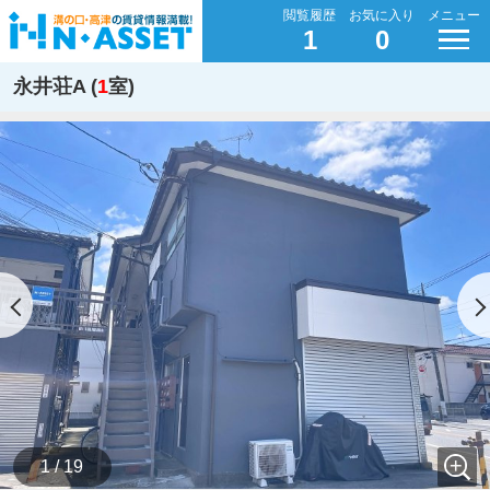
閲覧履歴
お気に入り
メニュー
1
0
永井荘A (
1
室)
1 / 19