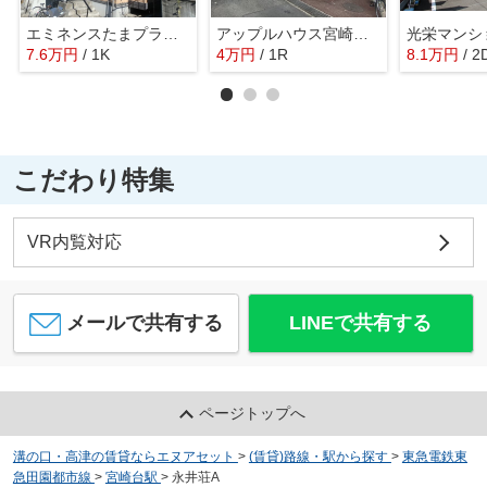
エミネンスたまプラーザ
アップルハウス宮崎台C棟
光栄マンシ
7.6
万
円
/ 1K
4
万
円
/ 1R
8.1
万
円
/ 2
こだわり特集
VR内覧対応
メールで共有する
LINEで共有する
ページトップへ
溝の口・高津の賃貸ならエヌアセット
>
(賃貸)路線・駅から探す
>
東急電鉄東
急田園都市線
>
宮崎台駅
>
永井荘A