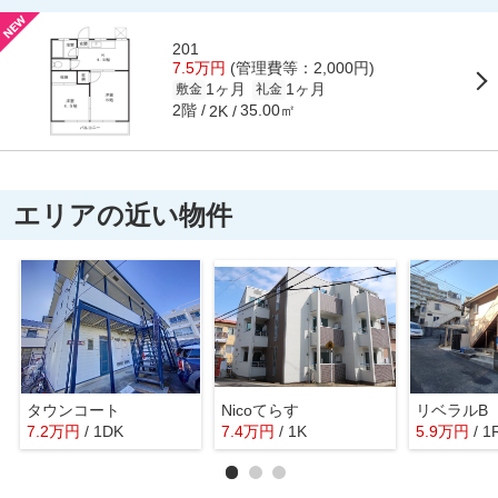
201
7.5万円
(管理費等：2,000円)
1ヶ月
1ヶ月
敷金
礼金
2階
35.00㎡
2K
エリアの近い物件
タウンコート
Nicoてらす
リベラルB
7.2
万
円
/ 1DK
7.4
万
円
/ 1K
5.9
万
円
/ 1