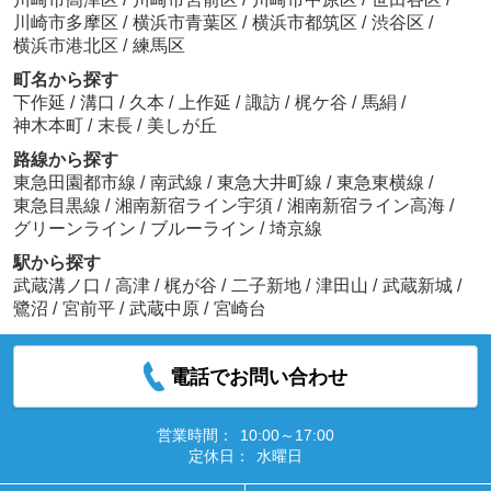
川崎市多摩区
/
横浜市青葉区
/
横浜市都筑区
/
渋谷区
/
横浜市港北区
/
練馬区
町名から探す
下作延
/
溝口
/
久本
/
上作延
/
諏訪
/
梶ケ谷
/
馬絹
/
神木本町
/
末長
/
美しが丘
路線から探す
東急田園都市線
/
南武線
/
東急大井町線
/
東急東横線
/
東急目黒線
/
湘南新宿ライン宇須
/
湘南新宿ライン高海
/
グリーンライン
/
ブルーライン
/
埼京線
駅から探す
武蔵溝ノ口
/
高津
/
梶が谷
/
二子新地
/
津田山
/
武蔵新城
/
鷺沼
/
宮前平
/
武蔵中原
/
宮崎台
電話でお問い合わせ
営業時間：
10:00～17:00
定休日：
水曜日