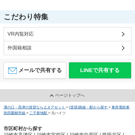
こだわり特集
VR内覧対応
外国籍相談
メールで共有する
LINEで共有する
ページトップへ
溝の口・高津の賃貸ならエヌアセット
>
(賃貸)路線・駅から探す
>
東急電鉄東
急田園都市線
>
二子新地駅
>
元ハイツ
市区町村から探す
川崎市高津区
/
川崎市宮前区
/
川崎市中原区
/
世田谷区
/