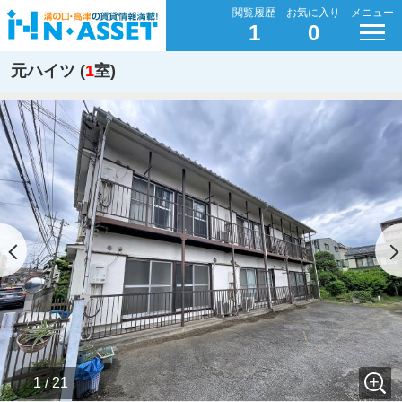
閲覧履歴
お気に入り
メニュー
1
0
元ハイツ (
1
室)
1 / 21