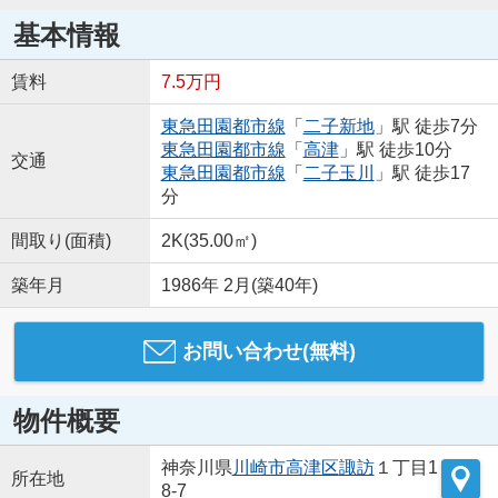
基本情報
賃料
7.5万円
東急田園都市線
「
二子新地
」駅 徒歩7分
東急田園都市線
「
高津
」駅 徒歩10分
交通
東急田園都市線
「
二子玉川
」駅 徒歩17
分
間取り(面積)
2K(35.00㎡)
築年月
1986年 2月(築40年)
お問い合わせ(無料)
物件概要
神奈川県
川崎市高津区
諏訪
１丁目1
所在地
8-7