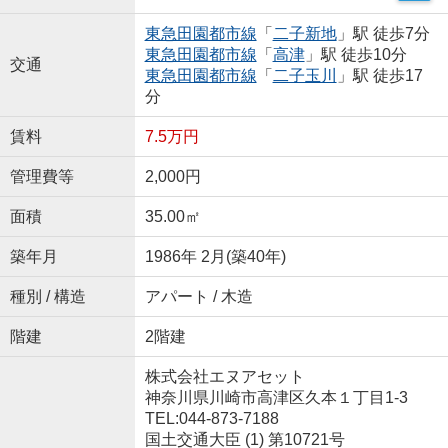
東急田園都市線
「
二子新地
」駅 徒歩7分
東急田園都市線
「
高津
」駅 徒歩10分
交通
東急田園都市線
「
二子玉川
」駅 徒歩17
分
賃料
7.5万円
管理費等
2,000円
面積
35.00㎡
築年月
1986年 2月(築40年)
種別 / 構造
アパート / 木造
階建
2階建
株式会社エヌアセット
神奈川県川崎市高津区久本１丁目1-3
TEL:044-873-7188
国土交通大臣 (1) 第10721号