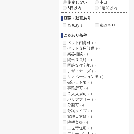
指定しない
本日
3日以内
1週間以内
画像・動画あり
画像あり
動画あり
こだわり条件
ペット飼育可
(-)
ペット専用設備
(-)
楽器相談
(-)
陽当り良好
(-)
閑静な住宅地
(-)
デザイナーズ
(-)
リノベーション済
(-)
保証人不要
(-)
事務所可
(-)
２人入居可
(-)
バリアフリー
(-)
分割可
(-)
分譲タイプ
(-)
管理人常駐
(-)
眺望良好
(-)
二世帯住宅
(-)
フリーレント
(-)