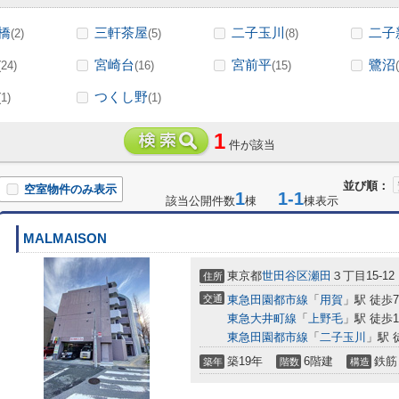
橋
三軒茶屋
二子玉川
二子
(2)
(5)
(8)
宮崎台
宮前平
鷺沼
(24)
(16)
(15)
つくし野
(1)
(1)
1
件が該当
並び順：
空室物件のみ表示
1
1-1
該当公開件数
棟
棟表示
MALMAISON
東京都
世田谷区
瀬田
３丁目15-12
住所
交通
東急田園都市線
「
用賀
」駅 徒歩
東急大井町線
「
上野毛
」駅 徒歩1
東急田園都市線
「
二子玉川
」駅 
築19年
6階建
鉄筋
築年
階数
構造