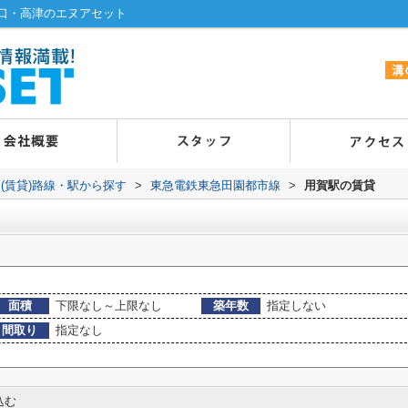
口・高津のエヌアセット
(賃貸)路線・駅から探す
>
東急電鉄東急田園都市線
>
用賀駅の賃貸
面積
下限なし～上限なし
築年数
指定しない
間取り
指定なし
込む