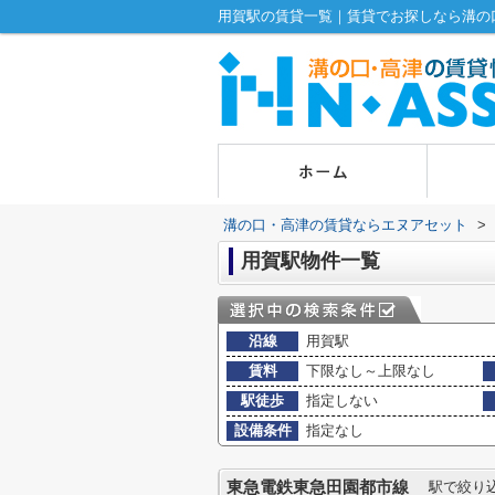
用賀駅の賃貸一覧｜賃貸でお探しなら溝の
溝の口・高津の賃貸ならエヌアセット
>
用賀駅物件一覧
沿線
用賀駅
賃料
下限なし～上限なし
駅徒歩
指定しない
設備条件
指定なし
東急電鉄東急田園都市線
駅で絞り