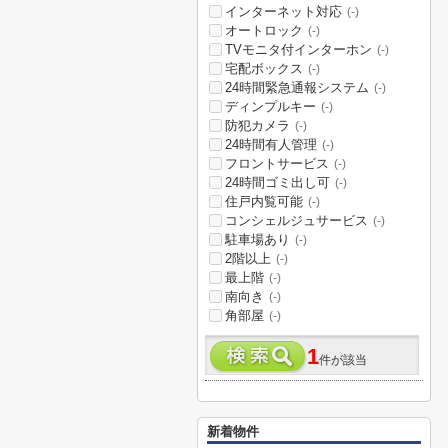
インターネット対応
(-)
オートロック
(-)
TVモニタ付インターホン
(-)
宅配ボックス
(-)
24時間緊急通報システム
(-)
ディンプルキー
(-)
防犯カメラ
(-)
24時間有人管理
(-)
フロントサービス
(-)
24時間ゴミ出し可
(-)
住戸内覧可能
(-)
コンシェルジュサービス
(-)
駐車場あり
(-)
2階以上
(-)
最上階
(-)
南向き
(-)
角部屋
(-)
1
件が該当
新着物件