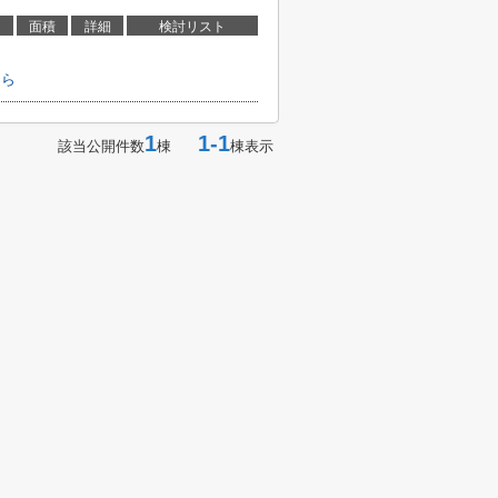
面積
詳細
検討リスト
ちら
1
1-1
該当公開件数
棟
棟表示