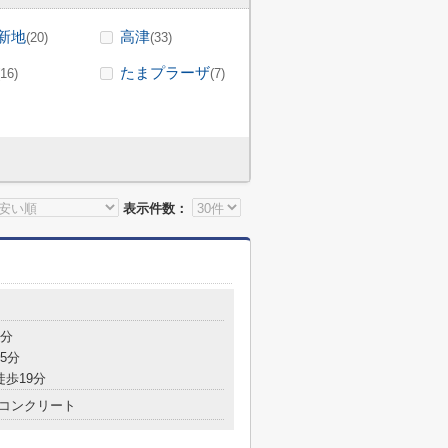
新地
高津
(20)
(33)
たまプラーザ
(16)
(7)
表示件数：
7分
5分
徒歩19分
コンクリート