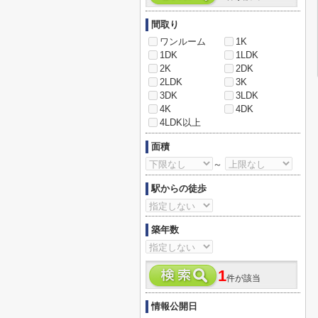
間取り
ワンルーム
1K
1DK
1LDK
2K
2DK
2LDK
3K
3DK
3LDK
4K
4DK
4LDK以上
面積
～
駅からの徒歩
築年数
1
件が該当
情報公開日