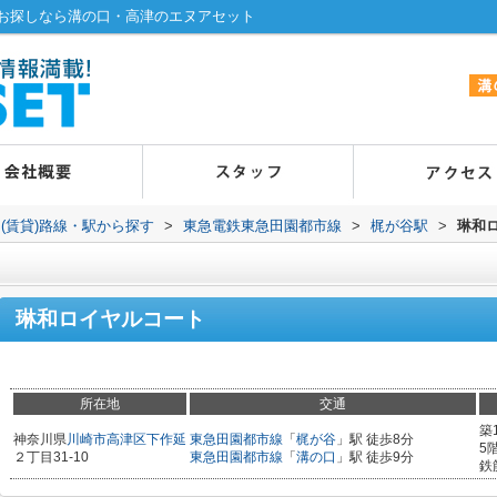
お探しなら溝の口・高津のエヌアセット
(賃貸)路線・駅から探す
>
東急電鉄東急田園都市線
>
梶が谷駅
>
琳和
琳和ロイヤルコート
所在地
交通
築
神奈川県
川崎市高津区
下作延
東急田園都市線
「
梶が谷
」駅 徒歩8分
5
２丁目31-10
東急田園都市線
「
溝の口
」駅 徒歩9分
鉄