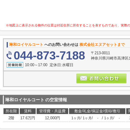
※地図上に表示される物件の位置は付近住所に所在することを表すものであり、実際
琳和ロイヤルコート
へのお問い合わせは
株式会社エヌアセットまで
044-873-7188
〒213-0011
神奈川県川崎市高津区久
10:00～17:00 定休日:水曜日
琳和ロイヤルコート
の空室情報
所在階
賃料
管理費・共益費
敷金/礼金/保証金/償却/敷引
2階
17.6万円
12,000円
/
/
/
/
1ヶ月
1ヶ月
-
1ヶ月
-