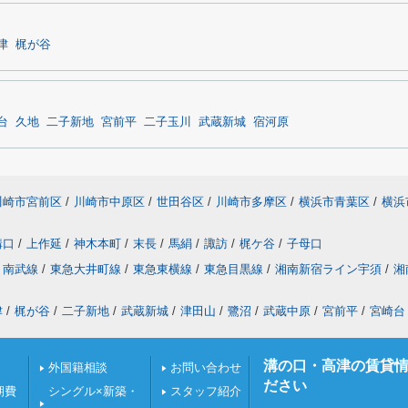
津
梶が谷
台
久地
二子新地
宮前平
二子玉川
武蔵新城
宿河原
川崎市宮前区
/
川崎市中原区
/
世田谷区
/
川崎市多摩区
/
横浜市青葉区
/
横浜
溝口
/
上作延
/
神木本町
/
末長
/
馬絹
/
諏訪
/
梶ケ谷
/
子母口
南武線
/
東急大井町線
/
東急東横線
/
東急目黒線
/
湘南新宿ライン宇須
/
湘
津
/
梶が谷
/
二子新地
/
武蔵新城
/
津田山
/
鷺沼
/
武蔵中原
/
宮前平
/
宮崎台
溝の口・高津の賃貸
外国籍相談
お問い合わせ
ださい
期費
シングル×新築・
スタッフ紹介