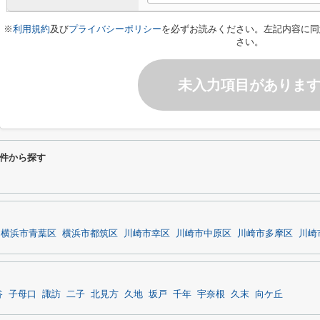
※
利用規約
及び
プライバシーポリシー
を必ずお読みください。左記内容に同
さい。
未入力項目がありま
件から探す
横浜市青葉区
横浜市都筑区
川崎市幸区
川崎市中原区
川崎市多摩区
川崎
谷
子母口
諏訪
二子
北見方
久地
坂戸
千年
宇奈根
久末
向ケ丘