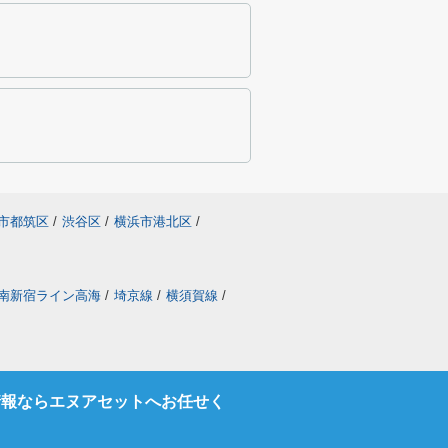
市都筑区
/
渋谷区
/
横浜市港北区
/
南新宿ライン高海
/
埼京線
/
横須賀線
/
情報ならエヌアセットへお任せく