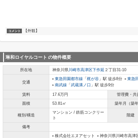
【外観】
コメント
琳和ロイヤルコート
の物件概要
所在地
神奈川県
川崎市高津区
下作延
２丁目31-10
東急田園都市線
「
梶が谷
」駅 徒歩8分
東急
交通
南武線
「
武蔵溝ノ口
」駅 徒歩9分
賃料
17.6万円
管理費・共
面積
53.81㎡
築年月（築
マンション / 鉄筋コンクリー
種別/構造
階建
ト
備考
株式会社エヌアセット
神奈川県川崎市高津区