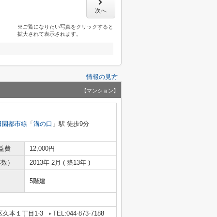
次へ
※ご覧になりたい写真をクリックすると
拡大されて表示されます。
情報の見方
【マンション】
田園都市線
「
溝の口
」駅 徒歩9分
益費
12,000円
年数）
2013年 2月 ( 築13年 )
5階建
久本１丁目1-3
TEL:044-873-7188