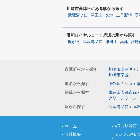
川崎市高津区にある駅から探す
武蔵溝ノ口
津田山
久地
二子新地
高
琳和ロイヤルコート周辺の駅から探す
梶が谷
武蔵溝ノ口
津田山
高津
宮崎
市区町村から探す
川崎市高津区
/
川崎市幸区
町名から探す
下作延
/
久本
/
路線から探す
東急田園都市線
/
グリーンライン
駅から探す
武蔵溝ノ口
/
高
ホーム
VR内覧対応
会社概要
シングル×初