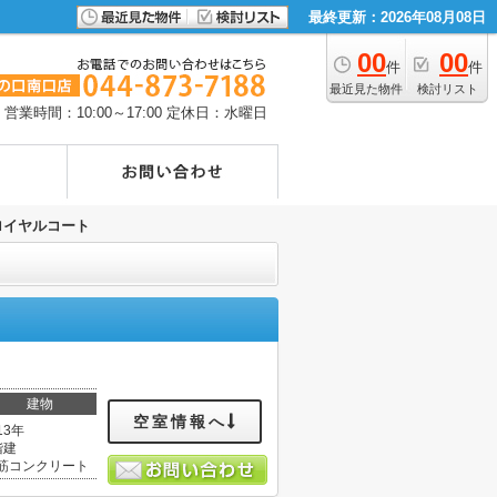
最終更新：2026年08月08日
00
00
件
件
最近見た物件
検討リスト
営業時間：10:00～17:00
定休日：水曜日
ロイヤルコート
建物
空室情報へ
13年
階建
筋コンクリート