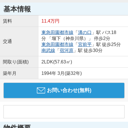
基本情報
賃料
11.4万円
東急田園都市線
「
溝の口
」駅 バス18
分 「堰下（神奈川県）」 停歩2分
交通
東急田園都市線
「
宮前平
」駅 徒歩25分
南武線
「
宿河原
」駅 徒歩30分
間取り(面積)
2LDK(57.63㎡)
築年月
1994年 3月(築32年)
お問い合わせ(無料)
物件概要