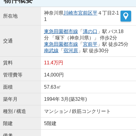
神奈川県
川崎市宮前区
平
４丁目2-1
所在地
1
東急田園都市線
「
溝の口
」駅 バス18
分 「堰下（神奈川県）」 停歩2分
交通
東急田園都市線
「
宮前平
」駅 徒歩25分
南武線
「
宿河原
」駅 徒歩30分
賃料
11.4万円
管理費等
14,000円
面積
57.63㎡
築年月
1994年 3月(築32年)
種別 / 構造
マンション / 鉄筋コンクリート
階建
5階建
備考