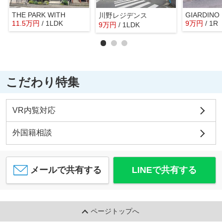
THE PARK WITH
GIARDINO
川野レジデンス
11.5
万
円
/ 1LDK
9
万
円
/ 1R
9
万
円
/ 1LDK
こだわり特集
VR内覧対応
外国籍相談
メールで共有する
LINEで共有する
ページトップへ