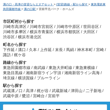
溝の口・高津の賃貸ならエヌアセット
>
(賃貸)路線・駅から探す
>
東急電鉄東
急田園都市線
>
溝の口駅
>
宮前平北パーク・ホームズ
市区町村から探す
川崎市高津区
/
川崎市宮前区
/
川崎市中原区
/
世田谷区
/
川崎市多摩区
/
横浜市青葉区
/
横浜市都筑区
/
大田区
/
渋谷区
/
横浜市港北区
町名から探す
下作延
/
溝口
/
久本
/
上作延
/
末長
/
馬絹
/
神木本町
/
宮崎
/
諏訪
/
梶ケ谷
路線から探す
東急田園都市線
/
南武線
/
東急大井町線
/
東急東横線
/
東急目黒線
/
湘南新宿ライン宇須
/
湘南新宿ライン高海
/
埼京線
/
横須賀線
/
ブルーライン
駅から探す
武蔵溝ノ口
/
高津
/
梶が谷
/
武蔵新城
/
津田山
/
二子新地
/
武蔵中原
/
鷺沼
/
宮崎台
/
宮前平