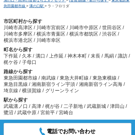
溝の口・高津の賃貸ならエヌアセット
>
(賃貸)路線・駅から探す
>
東急電鉄東
急田園都市線
>
溝の口駅
>
ラ・フロリダ
市区町村から探す
川崎市高津区
/
川崎市宮前区
/
川崎市中原区
/
世田谷区
/
川崎市多摩区
/
横浜市青葉区
/
横浜市都筑区
/
渋谷区
/
横浜市港北区
/
川崎市幸区
町名から探す
下作延
/
久本
/
溝口
/
上作延
/
神木本町
/
末長
/
馬絹
/
諏訪
/
梶ケ谷
/
子母口
路線から探す
東急田園都市線
/
南武線
/
東急大井町線
/
東急東横線
/
東急目黒線
/
湘南新宿ライン宇須
/
湘南新宿ライン高海
/
埼京線
/
横須賀線
/
グリーンライン
駅から探す
武蔵溝ノ口
/
高津
/
梶が谷
/
二子新地
/
武蔵新城
/
津田山
/
鷺沼
/
武蔵中原
/
宮前平
/
宮崎台
電話でお問い合わせ