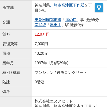
神奈川県
川崎市高津区
下作延
２丁
所在地
目5-41
東急田園都市線
「
溝の口
」駅 徒歩5分
交通
南武線
「
津田山
」駅 徒歩9分
賃料
12.8万円
管理費等
7,000円
面積
43.20㎡
築年月
1997年 1月(築29年)
種別 / 構造
マンション / 鉄筋コンクリート
階建
9階建
備考
株式会社エヌアセット
神奈川県川崎市高津区久本１丁目1-3