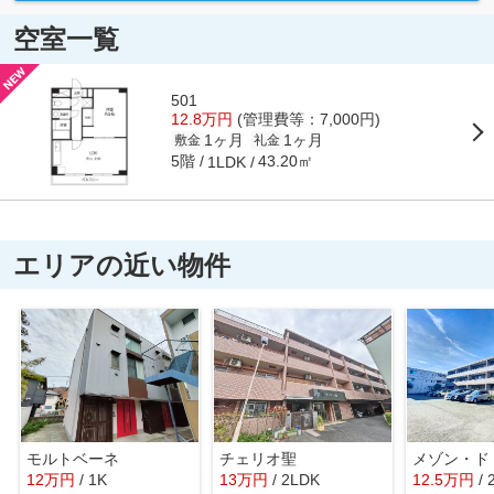
空室一覧
501
12.8万円
(管理費等：7,000円)
1ヶ月
1ヶ月
敷金
礼金
5階
43.20㎡
1LDK
エリアの近い物件
モルトベーネ
チェリオ聖
12
万
円
/ 1K
13
万
円
/ 2LDK
12.5
万
円
/ 