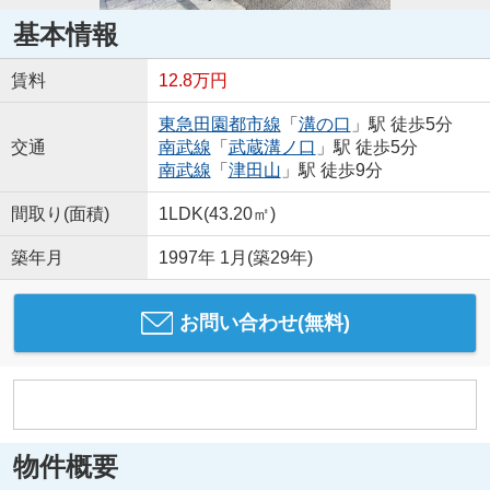
基本情報
賃料
12.8万円
東急田園都市線
「
溝の口
」駅 徒歩5分
交通
南武線
「
武蔵溝ノ口
」駅 徒歩5分
南武線
「
津田山
」駅 徒歩9分
間取り(面積)
1LDK(43.20㎡)
築年月
1997年 1月(築29年)
お問い合わせ(無料)
物件概要