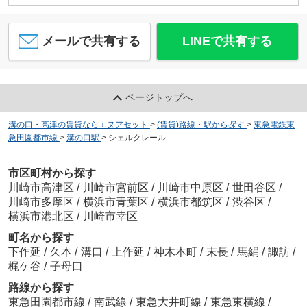
メールで共有する
LINEで共有する
ページトップへ
溝の口・高津の賃貸ならエヌアセット
>
(賃貸)路線・駅から探す
>
東急電鉄東
急田園都市線
>
溝の口駅
>
シェルクレール
市区町村から探す
川崎市高津区
/
川崎市宮前区
/
川崎市中原区
/
世田谷区
/
川崎市多摩区
/
横浜市青葉区
/
横浜市都筑区
/
渋谷区
/
横浜市港北区
/
川崎市幸区
町名から探す
下作延
/
久本
/
溝口
/
上作延
/
神木本町
/
末長
/
馬絹
/
諏訪
/
梶ケ谷
/
子母口
路線から探す
東急田園都市線
/
南武線
/
東急大井町線
/
東急東横線
/