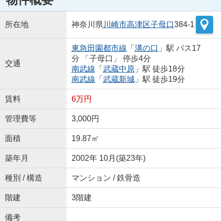
所在地
神奈川県
川崎市高津区
子母口
384-1
東急田園都市線
「
溝の口
」駅 バス17
分 「子母口」 停歩4分
交通
南武線
「
武蔵中原
」駅 徒歩18分
南武線
「
武蔵新城
」駅 徒歩19分
賃料
6万円
管理費等
3,000円
面積
19.87㎡
築年月
2002年 10月(築23年)
種別 / 構造
マンション / 鉄骨造
階建
3階建
備考