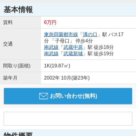
基本情報
賃料
6万円
東急田園都市線
「
溝の口
」駅 バス17
分 「子母口」 停歩4分
交通
南武線
「
武蔵中原
」駅 徒歩18分
南武線
「
武蔵新城
」駅 徒歩19分
間取り(面積)
1K(19.87㎡)
築年月
2002年 10月(築23年)
お問い合わせ(無料)
物件概要