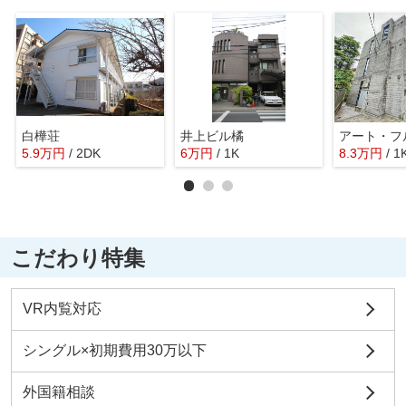
白樺荘
井上ビル橘
アート・フ
5.9
万
円
/ 2DK
6
万
円
/ 1K
8.3
万
円
/ 1
こだわり特集
VR内覧対応
シングル×初期費用30万以下
外国籍相談