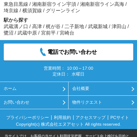
東急目黒線
/
湘南新宿ライン宇須
/
湘南新宿ライン高海
/
埼京線
/
横須賀線
/
グリーンライン
駅から探す
武蔵溝ノ口
/
高津
/
梶が谷
/
二子新地
/
武蔵新城
/
津田山
/
鷺沼
/
武蔵中原
/
宮前平
/
宮崎台
電話でお問い合わせ
営業時間：
10:00～17:00
定休日：
水曜日
ホーム
会社概要
お問い合わせ
物件リクエスト
プライバシーポリシー
利用規約
アクセスマップ
PCサイト
Copyright(c) 株式会社エヌアセット All rights reserved.
当サイトでは、お客様の当サイト利用状況把握、サービス向上検討を目的と