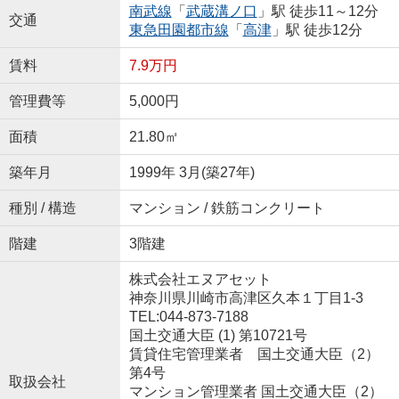
南武線
「
武蔵溝ノ口
」駅 徒歩11～12分
交通
東急田園都市線
「
高津
」駅 徒歩12分
賃料
7.9万円
管理費等
5,000円
面積
21.80㎡
築年月
1999年 3月(築27年)
種別 / 構造
マンション / 鉄筋コンクリート
階建
3階建
株式会社エヌアセット
神奈川県川崎市高津区久本１丁目1-3
TEL:044-873-7188
国土交通大臣 (1) 第10721号
賃貸住宅管理業者 国土交通大臣（2）
第4号
取扱会社
マンション管理業者 国土交通大臣（2）