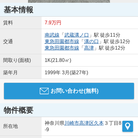
基本情報
賃料
7.9万円
南武線
「
武蔵溝ノ口
」駅 徒歩11分
交通
東急田園都市線
「
溝の口
」駅 徒歩12分
東急田園都市線
「
高津
」駅 徒歩12分
間取り(面積)
1K(21.80㎡)
築年月
1999年 3月(築27年)
お問い合わせ(無料)
物件概要
神奈川県
川崎市高津区
久本
３丁目8
所在地
-9