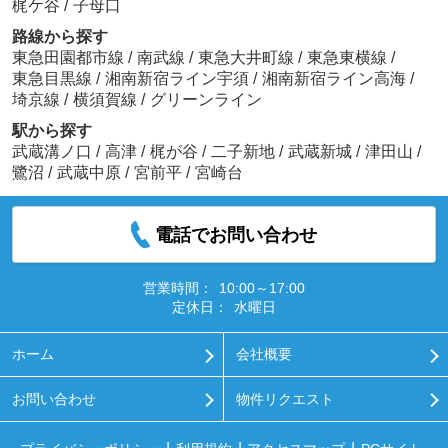
梶ケ谷
/
子母口
路線から探す
東急田園都市線
/
南武線
/
東急大井町線
/
東急東横線
/
東急目黒線
/
湘南新宿ライン宇須
/
湘南新宿ライン高海
/
埼京線
/
横須賀線
/
グリーンライン
駅から探す
武蔵溝ノ口
/
高津
/
梶が谷
/
二子新地
/
武蔵新城
/
津田山
/
鷺沼
/
武蔵中原
/
宮前平
/
宮崎台
電話でお問い合わせ
営業時間：
10:00～17:00
定休日：
水曜日
ホーム
会社概要
お問い合わせ
物件リクエスト