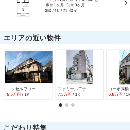
1ヶ月
0ヶ月
敷金
礼金
3階
21.80㎡
1K
エリアの近い物件
エクセルワコー
ファミール二子
コーポ高橋
5.5
万
円
/ 1K
7.3
万
円
/ 1K
6.8
万
円
/ 1
こだわり特集