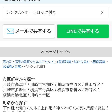
シングル×オートロック付き
メールで共有する
LINEで共有する
ページトップへ
溝の口・高津の賃貸ならエヌアセット
>
(賃貸)路線・駅から探す
>
JR南武線
>
武蔵溝ノ口駅
>
ベルウッド溝口
市区町村から探す
川崎市高津区
/
川崎市宮前区
/
川崎市中原区
/
世田谷区
/
川崎市多摩区
/
横浜市青葉区
/
横浜市都筑区
/
渋谷区
/
横浜市港北区
/
川崎市幸区
町名から探す
下作延
/
溝口
/
久本
/
上作延
/
神木本町
/
末長
/
馬絹
/
諏訪
/