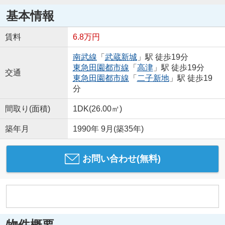
基本情報
賃料
6.8万円
南武線
「
武蔵新城
」駅 徒歩19分
東急田園都市線
「
高津
」駅 徒歩19分
交通
東急田園都市線
「
二子新地
」駅 徒歩19
分
間取り(面積)
1DK(26.00㎡)
築年月
1990年 9月(築35年)
お問い合わせ(無料)
物件概要