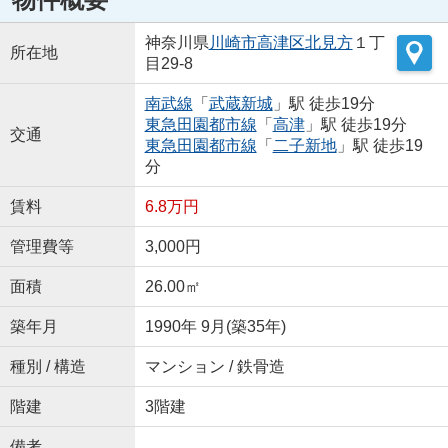
神奈川県
川崎市高津区
北見方
１丁
所在地
目29-8
南武線
「
武蔵新城
」駅 徒歩19分
東急田園都市線
「
高津
」駅 徒歩19分
交通
東急田園都市線
「
二子新地
」駅 徒歩19
分
賃料
6.8万円
管理費等
3,000円
面積
26.00㎡
築年月
1990年 9月(築35年)
種別 / 構造
マンション / 鉄骨造
階建
3階建
備考