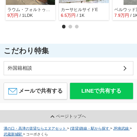
ラウム・フォルトゥーナ
カーサヒルサイドE
ベルウッド
9
万
円
/ 1LDK
6.5
万
円
/ 1K
7.9
万
円
/ 1
こだわり特集
外国籍相談
メールで共有する
LINEで共有する
ページトップへ
溝の口・高津の賃貸ならエヌアセット
>
(賃貸)路線・駅から探す
>
JR南武線
>
武蔵新城駅
>
コーポさくら