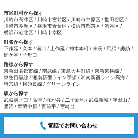
市区町村から探す
川崎市高津区
/
川崎市宮前区
/
川崎市中原区
/
世田谷区
/
川崎市多摩区
/
横浜市青葉区
/
横浜市都筑区
/
渋谷区
/
横浜市港北区
/
川崎市幸区
町名から探す
下作延
/
久本
/
溝口
/
上作延
/
神木本町
/
末長
/
馬絹
/
諏訪
/
梶ケ谷
/
子母口
路線から探す
東急田園都市線
/
南武線
/
東急大井町線
/
東急東横線
/
東急目黒線
/
湘南新宿ライン宇須
/
湘南新宿ライン高海
/
埼京線
/
横須賀線
/
グリーンライン
駅から探す
武蔵溝ノ口
/
高津
/
梶が谷
/
二子新地
/
武蔵新城
/
津田山
/
鷺沼
/
武蔵中原
/
宮前平
/
宮崎台
電話でお問い合わせ