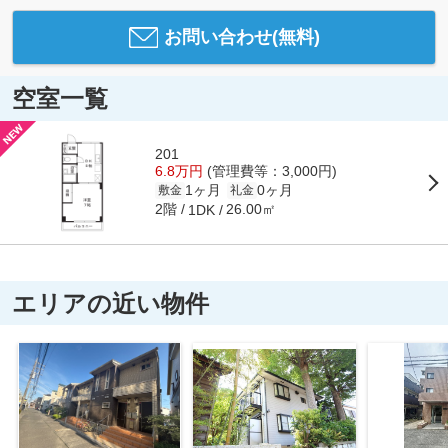
お問い合わせ(無料)
空室一覧
201
6.8万円
(管理費等：3,000円)
1ヶ月
0ヶ月
敷金
礼金
2階
26.00㎡
1DK
エリアの近い物件