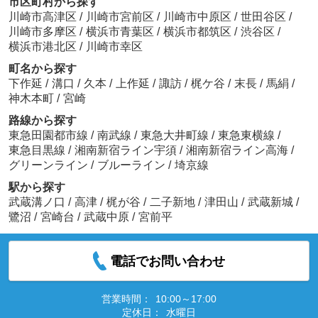
市区町村から探す
川崎市高津区
/
川崎市宮前区
/
川崎市中原区
/
世田谷区
/
川崎市多摩区
/
横浜市青葉区
/
横浜市都筑区
/
渋谷区
/
横浜市港北区
/
川崎市幸区
町名から探す
下作延
/
溝口
/
久本
/
上作延
/
諏訪
/
梶ケ谷
/
末長
/
馬絹
/
神木本町
/
宮崎
路線から探す
東急田園都市線
/
南武線
/
東急大井町線
/
東急東横線
/
東急目黒線
/
湘南新宿ライン宇須
/
湘南新宿ライン高海
/
グリーンライン
/
ブルーライン
/
埼京線
駅から探す
武蔵溝ノ口
/
高津
/
梶が谷
/
二子新地
/
津田山
/
武蔵新城
/
鷺沼
/
宮崎台
/
武蔵中原
/
宮前平
電話でお問い合わせ
営業時間：
10:00～17:00
定休日：
水曜日