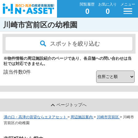
閲覧履歴
お気に入り
メニュー
0
0
川崎市宮前区の幼稚園
スポットを絞り込む
※物件情報の周辺施設紹介のページであり、各店舗への問い合わせは当
社では対応できません。
該当件数
0
件
ページトップへ
溝の口・高津の賃貸ならエヌアセット
>
周辺施設案内
>
川崎市宮前区
>
川崎市
宮前区の幼稚園