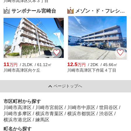
川崎市高津区久本３丁目
サンボナール宮崎台
メゾン・ド・フレシュール
11
12.5
万円
/ 2LDK / 61.12㎡
万円
/ 2DK / 45.66㎡
川崎市高津区向ケ丘
川崎市高津区下作延４丁目
ページトップへ
市区町村から探す
川崎市高津区
/
川崎市宮前区
/
川崎市中原区
/
世田谷区
/
川崎市多摩区
/
横浜市青葉区
/
横浜市都筑区
/
渋谷区
/
横浜市港北区
/
練馬区
町名から探す