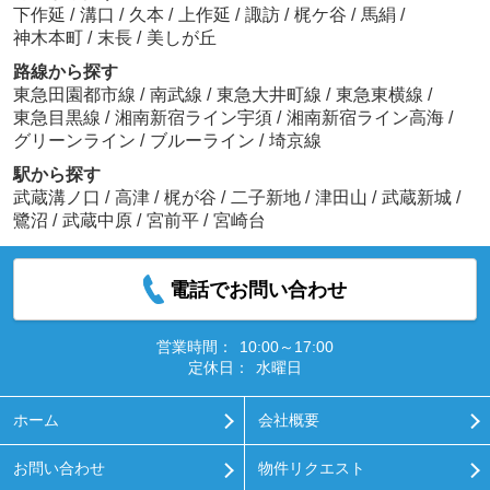
下作延
/
溝口
/
久本
/
上作延
/
諏訪
/
梶ケ谷
/
馬絹
/
神木本町
/
末長
/
美しが丘
路線から探す
東急田園都市線
/
南武線
/
東急大井町線
/
東急東横線
/
東急目黒線
/
湘南新宿ライン宇須
/
湘南新宿ライン高海
/
グリーンライン
/
ブルーライン
/
埼京線
駅から探す
武蔵溝ノ口
/
高津
/
梶が谷
/
二子新地
/
津田山
/
武蔵新城
/
鷺沼
/
武蔵中原
/
宮前平
/
宮崎台
電話でお問い合わせ
営業時間：
10:00～17:00
定休日：
水曜日
ホーム
会社概要
お問い合わせ
物件リクエスト