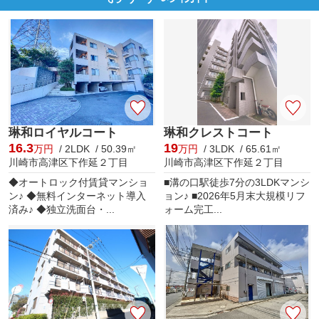
琳和ロイヤルコート
琳和クレストコート
16.3
19
万円
/ 2LDK / 50.39㎡
万円
/ 3LDK / 65.61㎡
川崎市高津区下作延２丁目
川崎市高津区下作延２丁目
◆オートロック付賃貸マンショ
■溝の口駅徒歩7分の3LDKマンシ
ン♪ ◆無料インターネット導入
ョン♪ ■2026年5月末大規模リフ
済み♪ ◆独立洗面台・...
ォーム完工...