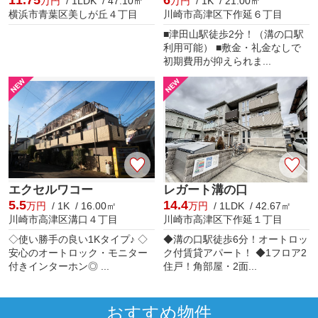
万円
/ 1LDK / 47.10㎡
万円
/ 1K / 21.00㎡
横浜市青葉区美しが丘４丁目
川崎市高津区下作延６丁目
■津田山駅徒歩2分！（溝の口駅
利用可能） ■敷金・礼金なしで
初期費用が抑えられま...
エクセルワコー
レガート溝の口
5.5
14.4
万円
/ 1K / 16.00㎡
万円
/ 1LDK / 42.67㎡
川崎市高津区溝口４丁目
川崎市高津区下作延１丁目
◇使い勝手の良い1Kタイプ♪ ◇
◆溝の口駅徒歩6分！オートロッ
安心のオートロック・モニター
ク付賃貸アパート！ ◆1フロア2
付きインターホン◎ ...
住戸！角部屋・2面...
おすすめ物件